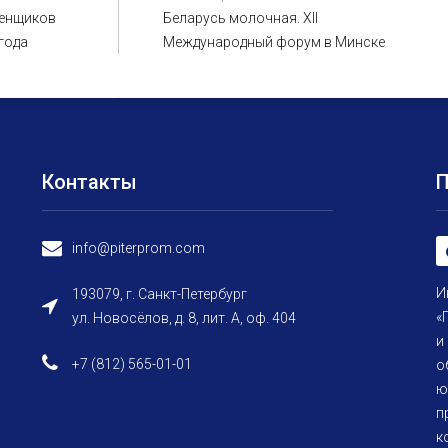
енщиков
Беларусь молочная. XII
 года
Международный форум в Минске
Контакты
info@piterprom.com
И
193079, г. Санкт-Петербург
«
ул. Новосёлов, д. 8, лит. А, оф. 404
и
+7 (812) 565-01-01
о
ю
п
к