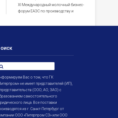
XI Международный молочный бизнес-
форум ЕАЭС по производству и
переработке молока, молочному
животноводству и племенному делу
Поиск
нформируем Вас о том, что ГК
Питерпром» не имеет представителей (ИП),
 представительств (ООО, АО, ЗАО) с
бразованием самостоятельного
ридического лица. Все поставки
роизводятся из г. Санкт-Петербург от
омпании ООО «Питерпром СЗ» или ООО