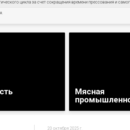
ического цикла за счет сокращения времени прессования и само
я.
сть
Мясная
промышленн
20 октября 2025 г.