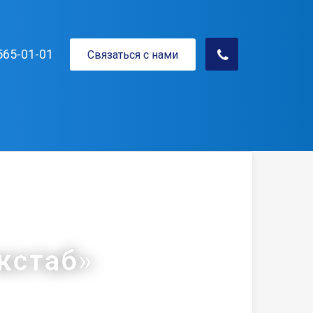
565-01-01
Связаться с нами
кстаб»