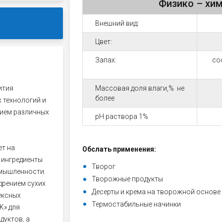
Физико – хим
Внешний вид:
Цвет:
Запах:
со
ития
Массовая доля влаги,% не
более
 технологий и
нием различных
рН раствора 1%
ет на
Обслать применения:
 ингредиенты
Творог
омышленности.
Творожные продукты
дрением сухих
Десерты и крема на творожной основе
ексных
Термостабильные начинки
K» для
уктов, а