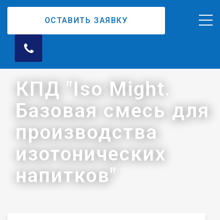
ОСТАВИТЬ ЗАЯВКУ
КПД "Iso Might.
Базовая смесь для
производства
изотонических
напитков"